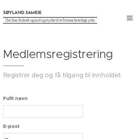
SØYLAND SAMEIE
Her faar du kraft og mod og styrke til et fortsatt hverdags yrke
Medlemsregistrering
Registrer deg og få tilgang til innholdet.
Fullt navn
E-post